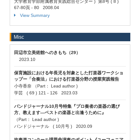
大学教育学部附属教育実践総合センター ) 第8号 ( 8 )
67-80頁 - 80 2008.04
View Summary
Misc
田辺市立美術館へのきもち（29）
2023.10
保育施設における年長児を対象とした打楽器ワークショ
ップー「合奏法」における打楽器分野の授業実践報告
小寺香奈 （Part： Lead author )
学芸 ( 69 ) 121 - 126 2023.03
バンドジャーナル10月号特集『プロ奏者の楽器の選び
方、教えます―ベストの楽器と出逢うために』
（Part： Lead author )
バンドジャーナル ( 10月号 ) 2020.09
吹奏楽コンクール課題曲演奏のポイント《ユーフォニア