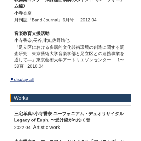
ム編》
小寺香奈
月刊誌『Band Journal』6月号 2012.04
音楽教育支援活動
小寺香奈,長谷川慎,佐野靖他
『足立区における多層的文化芸術環境の創造に関する調
査研究—東京藝術大学音楽学部と足立区との連携事業を
通して―』東京藝術大学アートリエゾンセンター 1〜
39頁 2010.04
▼display all
Works
三宅孝典×小寺香奈 ユーフォニアム・デュオリサイタル
Legacy of Euph. 〜受け継がれゆく音
Artistic work
2022.04