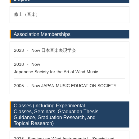
修士（音楽）
Association Memberships
2023
-
Now
日本音楽表現学会
2018
-
Now
Japanese Society for the Art of Wind Music
2005
-
Now
JAPAN MUSIC EDUCATION SOCIETY
Classes (including Experimental
Classes, Seminars, Graduation Thesis
Guidance, Graduation Research, and
Topical Research)
2025 Seminar on Wind Instruments Ⅰ Specialized