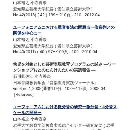
山本裕之,小寺香奈
愛知県立芸術大学紀要 ( 愛知県立芸術大学 )
No.42(2013) ( 42 ) 199〜210頁 - 210 2012.04
ユーフォニアムにおける重音奏法の問題点ー倍音列との
関係を中心にー
山本裕之,小寺香奈
愛知県立芸術大学紀要 ( 愛知県立芸術大学 )
No.40(2011) ( 40 ) 97〜109頁 - 109 2010.04
幼児を対象とした芸術表現教育プログラムの試み ―ワー
クショップおとのたんけんたいの実践報告 ―
石川眞佐江,小寺香奈
日本音楽教育学会『音楽教育実践ジャーナル』
vol.6,no.1,2008(通巻11号) 108〜115頁 2008.04
[Refereed]
ユーフォニアムにおける微分音の研究ー微分音・4分音ス
ケールの開発ー
山本裕之,小寺香奈
岩手大学教育学部教育実践総合センター研究紀要 ( 岩手