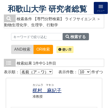
和歌山大学 研究者総覧
メニュー
検索条件
【専門分野検索】 ライフサイエンス ＞
動物生理化学、生理学、行動学
検索する
AND検索
OR検索
使い方
検索結果
1件中1-1件目
表示順：
表示件数：
件ずつ
カジムラ マキコ
梶村 麻紀子
准教授