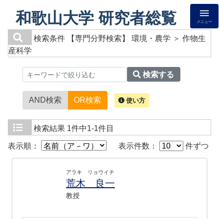
和歌山大学 研究者総覧
メニュー
検索条件
【専門分野検索】 環境・農学 ＞ 作物生
産科学
検索する
AND検索
OR検索
使い方
検索結果
1件中1-1件目
表示順：
表示件数：
件ずつ
アラキ リョウイチ
荒木 良一
教授