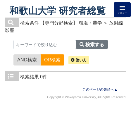
和歌山大学 研究者総覧
メニュー
検索条件
【専門分野検索】 環境・農学 ＞ 放射線
影響
検索する
AND検索
OR検索
使い方
検索結果
0件
このページの先頭へ▲
Copyright © Wakayama University, All Rights Reserved.