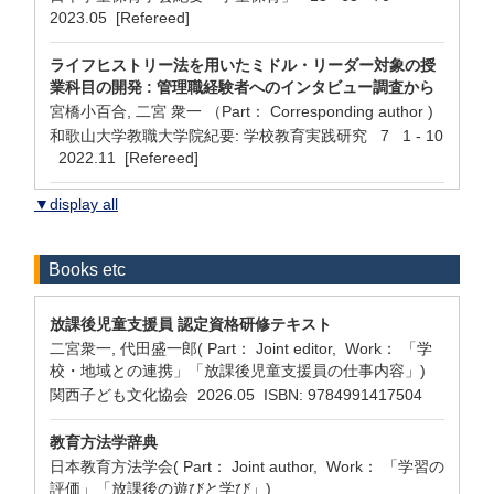
2023.05 [Refereed]
ライフヒストリー法を用いたミドル・リーダー対象の授
業科目の開発 : 管理職経験者へのインタビュー調査から
宮橋小百合, 二宮 衆一 （Part： Corresponding author )
和歌山大学教職大学院紀要: 学校教育実践研究 7 1 - 10
2022.11 [Refereed]
▼display all
Books etc
放課後児童支援員 認定資格研修テキスト
二宮衆一, 代田盛一郎( Part： Joint editor, Work： 「学
校・地域との連携」「放課後児童支援員の仕事内容」)
関西子ども文化協会 2026.05 ISBN: 9784991417504
教育方法学辞典
日本教育方法学会( Part： Joint author, Work： 「学習の
評価」「放課後の遊びと学び」)