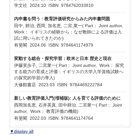
学文社 2024.10 ISBN: 9784762033810
内申書を問う : 教育評価研究からみた内申書問題
田中, 耕治, 西岡, 加名恵, 二宮,衆一( Part： Joint author,
Work： イギリスの経験から：なぜ教師による評価は入
試に用いられてきたのか)
有斐閣 2024.06 ISBN: 9784641174979
変動する総合・探究学習：欧米と日本 歴史と現在
伊藤実歩子, 二宮衆一( Part： Joint author, Work： 探究
する能力の育成と評価：イギリスの大学入学資格試験へ
の探究的学習の導入)
大修館書店 2023.03 ISBN: 9784469222784
新しい教育評価入門(増補版): 人を育てる評価のために
西岡加名恵, 石井英真, 田中耕治, 二宮衆一( Part： Joint
author, Work： 教育評価の機能)
有斐閣 2022.03 ISBN: 9784641174764
▼display all