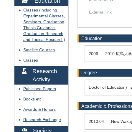
Education
Classes (including
◆
External link
Experimental Classes,
Seminars, Graduation
Thesis Guidance,
Graduation Research,
Education
and Topical Research)
Satellite Courses
◆
2006
-
2010
広島大
Classes
◆
Research
Degree
Activity
Doctor of Education) 
Published Papers
◆
Books etc
◆
Academic & Professiona
Awards & Honors
◆
Research Exchange
◆
2010.04
-
Now
Wakay
Society