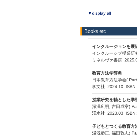
▼display all
Books etc
インクルージョンを展
インクルーシブ授業研究会( P
ミネルヴァ書房 2025.03 
教育方法学辞典
日本教育方法学会( Part
学文社 2024.10 ISBN:
授業研究を軸とした学習
深澤広明, 吉田成章( P
渓水社 2023.03 ISBN:
子どもとつくる教育方
湯浅恭正, 福田敦志( Par