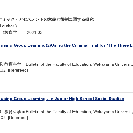
ナミック・アセスメントの意義と役割に関する研究
uthor )
（教育学） 2021.03
ing Group Learning(2)Using the Criminal Trial for "The Three Litt
学 = Bulletin of the Faculty of Education, Wakayama
02 [Refereed]
sing Group Learning : in Junior High School Social Studies
学 = Bulletin of the Faculty of Education, Wakayama
02 [Refereed]