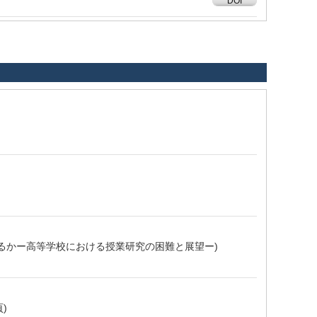
DOI
はどう応えるかー高等学校における授業研究の困難と展望ー)
頁)