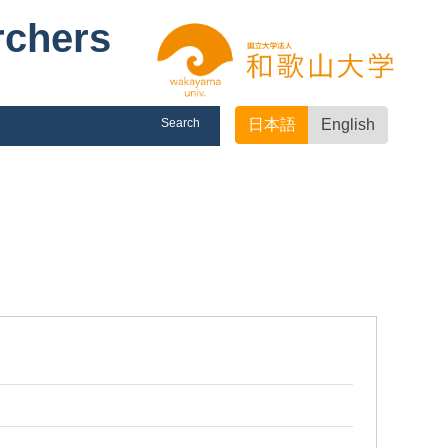
rchers
Search
日本語
English