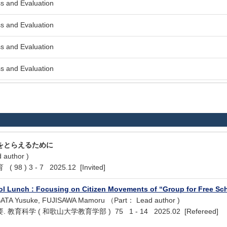
s and Evaluation
s and Evaluation
s and Evaluation
s and Evaluation
をとらえるために
uthor )
) 3 - 7 2025.12 [Invited]
ol Lunch : Focusing on Citizen Movements of “Group for Free S
BATA Yusuke, FUJISAWA Mamoru （Part： Lead author )
科学 ( 和歌山大学教育学部 ) 75 1 - 14 2025.02 [Refereed]