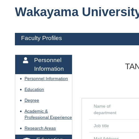
Wakayama Universit
Faculty Profiles
Personnel
TAN
Information
Personnel Information
◆
Education
◆
Degree
◆
Name of
Academic &
◆
department
Professional Experience
Job title
Research Areas
◆
Mail Address