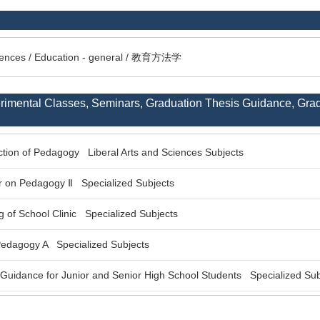
ciences / Education - general / 教育方法学
erimental Classes, Seminars, Graduation Thesis Guidance, Gra
tion of Pedagogy Liberal Arts and Sciences Subjects
 on Pedagogy Ⅱ Specialized Subjects
g of School Clinic Specialized Subjects
Pedagogy A Specialized Subjects
uidance for Junior and Senior High School Students Specialized Sub