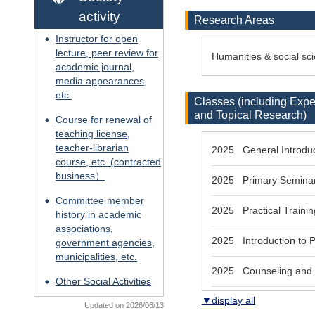
activity
Research Areas
Instructor for open
◆
lecture, peer review for
Humanities & social s
academic journal,
media appearances,
etc.
Classes (including Exp
and Topical Research)
Course for renewal of
◆
teaching license,
teacher-librarian
2025 General Introduc
course, etc. (contracted
business）
2025 Primary Seminar
Committee member
◆
2025 Practical Trainin
history in academic
associations,
2025 Introduction to 
government agencies,
municipalities, etc.
2025 Counseling and G
Other Social Activities
◆
▼display all
Updated on 2026/06/13