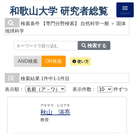
和歌山大学 研究者総覧
メニュー
検索条件
【専門分野検索】 自然科学一般 ＞ 固体
地球科学
検索する
AND検索
OR検索
使い方
検索結果
1件中1-1件目
表示順：
表示件数：
件ずつ
アキヤマ ヒロアキ
秋山 演亮
教授