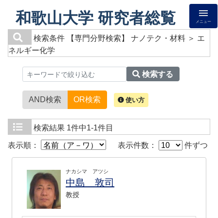
和歌山大学 研究者総覧
メニュー
検索条件
【専門分野検索】 ナノテク・材料 ＞ エ
ネルギー化学
検索する
AND検索
OR検索
使い方
検索結果
1件中1-1件目
表示順：
表示件数：
件ずつ
ナカシマ アツシ
中島 敦司
教授