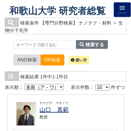
和歌山大学 研究者総覧
メニュー
検索条件
【専門分野検索】 ナノテク・材料 ＞ 生
物分子化学
検索する
AND検索
OR検索
使い方
検索結果
1件中1-1件目
表示順：
表示件数：
件ずつ
ヤマグチ マサノリ
山口 真範
教授