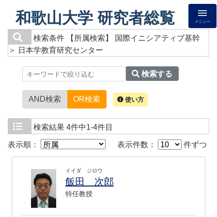
和歌山大学 研究者総覧
メニュー
検索条件
【所属検索】 国際イニシアティブ基幹
＞ 日本学教育研究センター
検索する
AND検索
OR検索
使い方
検索結果
4件中1-4件目
表示順：
表示件数：
件ずつ
イイダ ジロウ
飯田 次郎
特任教授