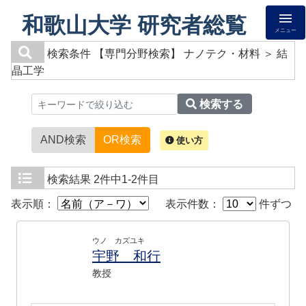
和歌山大学 研究者総覧
メニュー
検索条件
【専門分野検索】 ナノテク・材料 ＞ 結
晶工学
検索する
AND検索
OR検索
使い方
検索結果
2件中1-2件目
表示順：
表示件数：
件ずつ
ウノ カズユキ
宇野 和行
教授