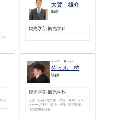
大賀 雄介
助教
観光学部 観光学科
 /
ササキ サトシ
佐々木 啓
講師
観光学部 観光学科
デザイ
人文・社会 / 観光学、環境・農学 / ランド
スケープ科学、環境・農学 / 環境政策、
環境配慮型社会