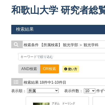
和歌山大学 研究者総
検索結果
検索条件
【所属検索】 観光学部 ＞ 観光学科
AND検索
OR検索
使い方
検索結果
18件中1-10件目
表示順：
表示件数：
件ず
アダム ドーリング