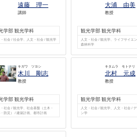
遠藤 理一
大浦 由美
講師
教授
光学部 観光学科
観光学部 観光学科
・社会 / 社会学、人文・社会 / 観光学
人文・社会 / 観光学、ライフサイエンス
森林科学
キガワ ツヨシ
キタムラ モトナリ
木川 剛志
北村 元成
教授
教授
光学部 観光学科
観光学部 観光学科
・社会 / 観光学、社会基盤（土木・
人文・社会 / 観光学、人文・社会 / 
・防災） / 建築計画、都市計画
ン学